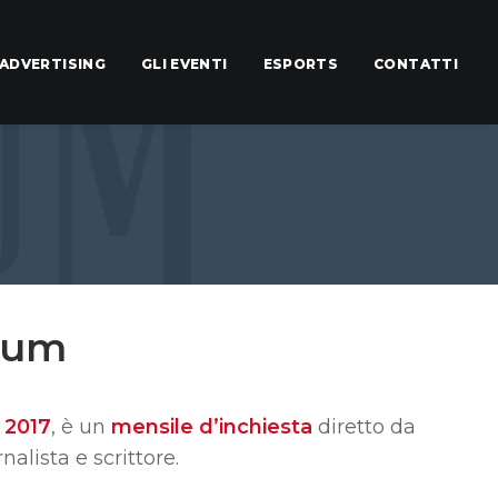
ADVERTISING
GLI EVENTI
ESPORTS
CONTATTI
ium
l
2017
, è un
mensile d’inchiesta
diretto da
alista e scrittore.