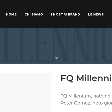
HOME
CHI SIAMO
I NOSTRI BRAND
LE NEWS
FQ Millenn
FQ Millenium, nato ne
Peter Gomez, noto giorn