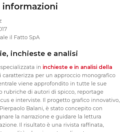
 informazioni
z
017
iale il Fatto SpA
e, inchieste e analisi
specializzata in
i
n
chieste e in analisi della
i caratterizza per un approccio monografico
centrale viene approfondito in tutte le sue
o rubriche di autori di spicco, reportage
ocus e interviste.
Il progetto grafico innovativo,
r Pierpaolo Balani, è stato concepito con
nare la narrazione e guidare la lettura
vazione.
Il risultato è una rivista raffinata,