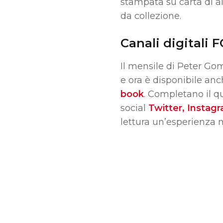
stampata su carta di al
da collezione.
Canali digitali 
Il mensile di Peter Gom
e ora è disponibile anc
book
.
Completano il qua
social
Twitter, Instag
lettura un’esperienza 