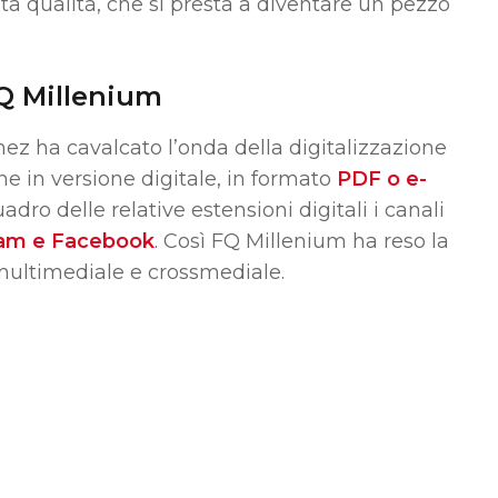
ta qualità, che si presta a diventare un pezzo
FQ Millenium
ez ha cavalcato l’onda della digitalizzazione
he in versione digitale, in formato
PDF o e-
dro delle relative estensioni digitali i canali
ram e Facebook
.
Così FQ Millenium ha reso la
multimediale e crossmediale.