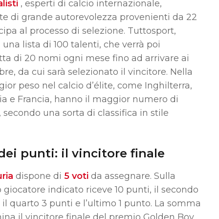
listi
, esperti di calcio internazionale,
ate di grande autorevolezza provenienti da 22
cipa al processo di selezione.
Tuttosport,
una lista di 100 talenti, che verrà poi
ta di 20 nomi ogni mese fino ad arrivare ai
re, da cui sarà selezionato il vincitore.
Nella
ior peso nel calcio d’élite, come Inghilterra,
ia e Francia, hanno il maggior numero di
, secondo una sorta di classifica in stile
ei punti: il vincitore finale
uria
dispone di
5 voti
da assegnare.
Sulla
o giocatore indicato riceve 10 punti, il secondo
,
il quarto 3 punti e l’ultimo 1 punto.
La somma
ina il vincitore finale del premio Golden Boy.