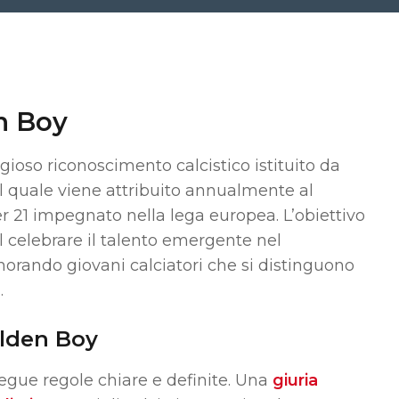
en Boy
igioso riconoscimento calcistico istituito da
il quale viene attribuito annualmente al
er 21 impegnato nella lega europea.
L’obiettivo
l celebrare il talento emergente nel
norando giovani calciatori che si distinguono
.
olden Boy
egue regole chiare e definite.
Una
giuria