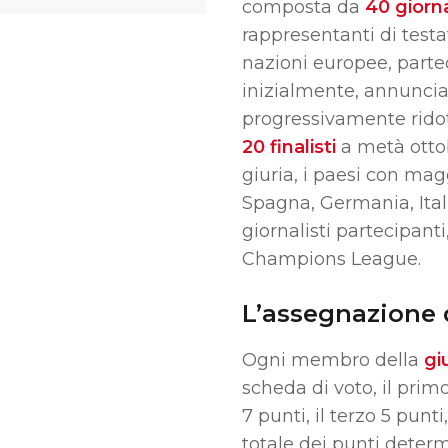
composta da
40 giorna
rappresentanti di test
nazioni europee, parte
inizialmente, annuncia 
progressivamente ridot
20 finalisti
a metà ottob
giuria, i paesi con magg
Spagna, Germania, Ital
giornalisti partecipanti
Champions League.
L’assegnazione d
Ogni membro della
gi
scheda di voto, il prim
7 punti, il terzo 5 punti
totale dei punti determ