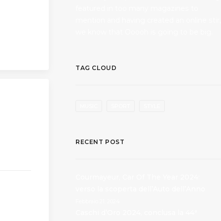
featured in too many magazines to
mention and having created an online stir,
we know that Ooooh is going to be big.
TAG CLOUD
MUSIC
SPORT
STYLE
a da
 si è
RECENT POST
Courmayeur, Car Of The Year 2024:
verso la scoperta dell’Auto dell’Anno
Febbraio 21, 2024
Caschi d’Oro 2024, conclusa la 44ª