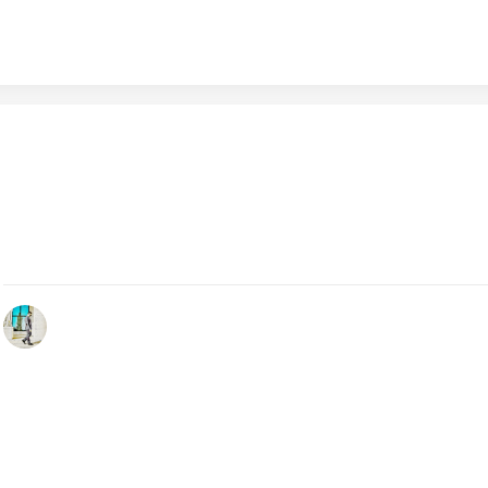
Novembre 8, 2023
EICMA 2023: l’esposizione internazionale delle due ruote
InMoto e Motosprint, come ogni anno, sono presenti in E
con contenuti, ospiti, iniziative per…
by Redazione