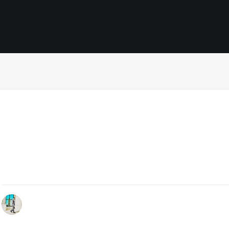
Febbraio 21, 2024
Courmayeur, Car Of The Year 2024: verso la scoperta de
dell’Anno
A Courmayeur Mont Blanc il gran finale prima di scoprire l
vincitrice a Ginevra di Car Of The Year…
by Redazione