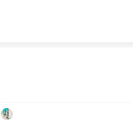
Febbraio 6, 2024
Caschi d’Oro 2024, conclusa la 44ª edizione organizzat
Motosprint
La 44ª edizione dei Caschi d’Oro, organizzata da Motosprint,
rivelata un evento eccezionale…
by Redazione