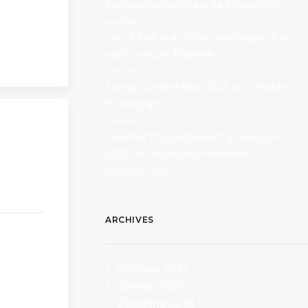
edizione organizzata da Motosprint
Febbraio 6, 2024
Car of The Year 2024: Auto espone le
sette vetture finaliste
Gennaio 25, 2024
Torino, Golden Boy 2023: la cometa è
Bellingham!
Dicembre 22, 2023
Caschi d’Oro Autosprint e Volanti Aci
iste
2023: gli oscar del Motorsport
Dicembre 13, 2023
vetture
ARCHIVES
Febbraio 2024
Gennaio 2024
Dicembre 2023