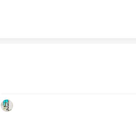
Gennaio 25, 2024
Car of The Year 2024: Auto espone le sette vetture final
Grazie al mensile Auto scoprirete tutti i segreti delle sette 
finaliste del premio più…
by Redazione