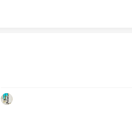
Dicembre 13, 2023
Caschi d’Oro Autosprint e Volanti Aci 2023: gli oscar del
Motorsport
Grande successo per l'evento firmato ACI e Autosprint:: la 
degli oscar del Motorsport al Foro…
by Redazione