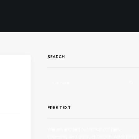
SEARCH
ll’Auto
a
FREE TEXT
We are excited to launch our new
company and product Ooooh. After being