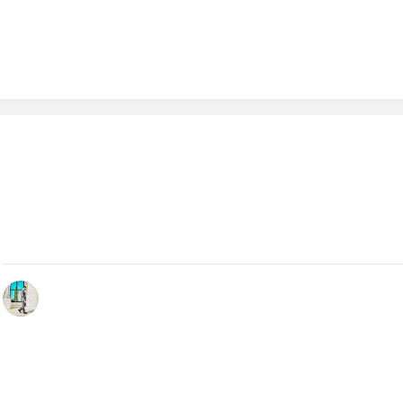
Dicembre 22, 2023
Torino, Golden Boy 2023: la cometa è Bellingham!
Al via con la celebrazione dell'European Golden Boy 2023 
le OGR di Torino! Quest'anno è…
by Redazione