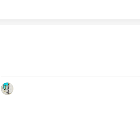
Ottobre 31, 2023
Rom-E 2023: il successo dell’evento nel cuore di Roma
Si è conclusa con successo la terza edizione di Rom-E, tre g
interamente dedicati alla…
by Redazione